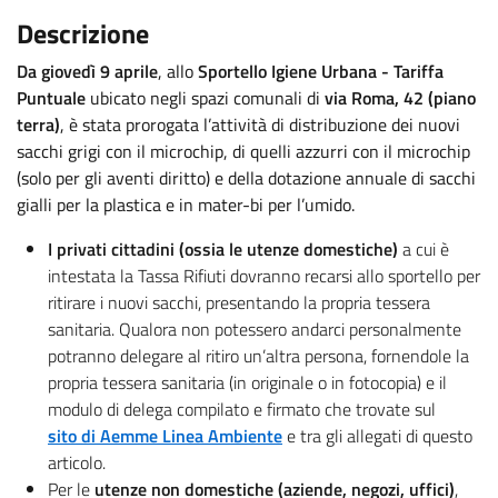
Descrizione
Da giovedì 9 aprile
, allo
Sportello Igiene Urbana - Tariffa
Puntuale
ubicato negli spazi comunali di
via Roma, 42 (piano
terra)
, è stata prorogata l’attività di distribuzione dei nuovi
sacchi grigi con il microchip, di quelli azzurri con il microchip
(solo per gli aventi diritto) e della dotazione annuale di sacchi
gialli per la plastica e in mater-bi per l’umido.
I privati cittadini (ossia le utenze domestiche)
a cui è
intestata la Tassa Rifiuti dovranno recarsi allo sportello per
ritirare i nuovi sacchi, presentando la propria tessera
sanitaria. Qualora non potessero andarci personalmente
potranno delegare al ritiro un’altra persona, fornendole la
propria tessera sanitaria (in originale o in fotocopia) e il
modulo di delega compilato e firmato che trovate sul
sito di Aemme Linea Ambiente
e tra gli allegati di questo
articolo.
Per le
utenze non domestiche (aziende, negozi, uffici)
,