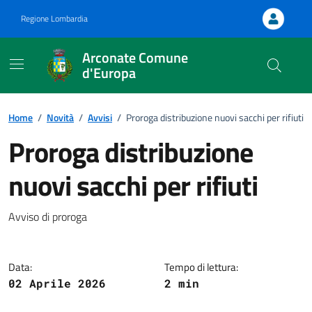
Vai ai contenuti
Vai al footer
Regione Lombardia
Arconate Comune
d'Europa
Home
/
Novità
/
Avvisi
/
Proroga distribuzione nuovi sacchi per rifiuti
Proroga distribuzione
:
nuovi sacchi per rifiuti
Avviso di proroga
Data:
Tempo di lettura:
02 Aprile 2026
2 min