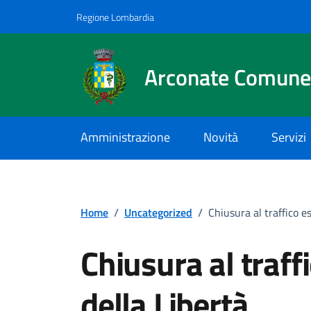
Vai ai contenuti
Vai al footer
Regione Lombardia
Arconate Comune
Amministrazione
Novità
Servizi
Home
/
Uncategorized
/
Chiusura al traffico es
Chiusura al traffi
della Libertà